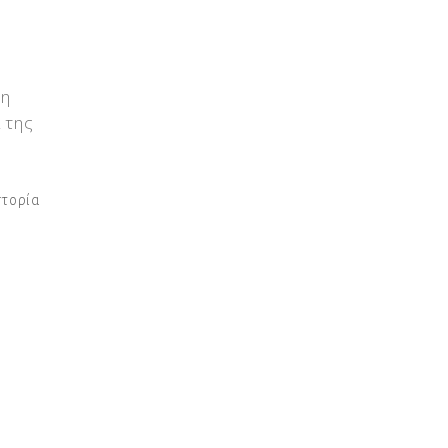
 η
 της
στορία