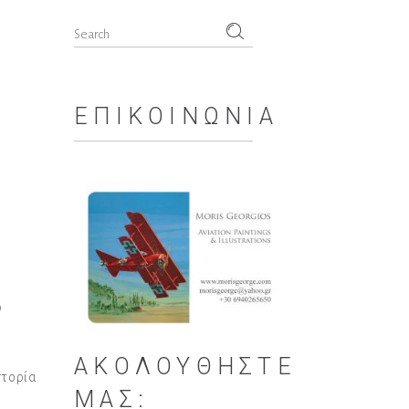
Search
for:
ΕΠΙΚΟΙΝΩΝΊΑ
ο
ΑΚΟΛΟΥΘΉΣΤΕ
στορία
ΜΑΣ: