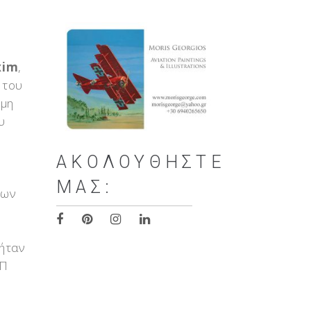
xim
,
του
ιμη
υ
ΑΚΟΛΟΥΘΉΣΤΕ
ΜΑΣ:
νων
 ήταν
ΠΠ