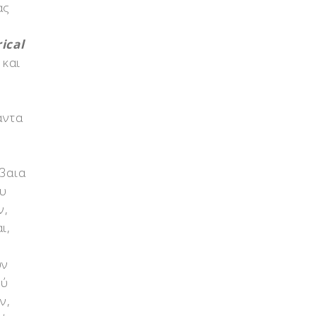
ας
ical
 και
άντα
έβαια
ου
ν,
ι,
υν
λύ
ν,