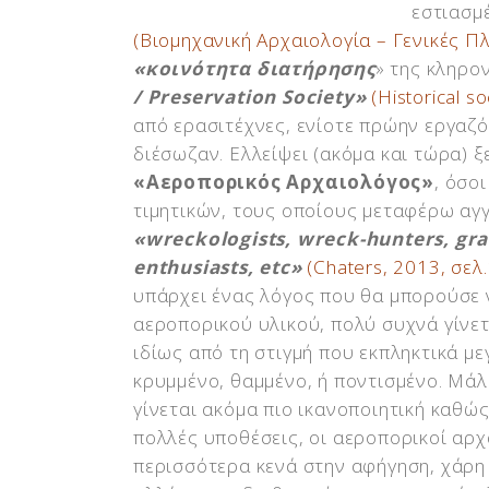
εστιασμ
(Βιομηχανική Αρχαιολογία – Γενικές Πλ
«κοινότητα διατήρησης
» της κληρο
/ Preservation Society»
(Historical soc
από ερασιτέχνες, ενίοτε πρώην εργαζό
διέσωζαν. Ελλείψει (ακόμα και τώρα) 
«Αεροπορικός Αρχαιολόγος»
, όσο
τιμητικών, τους οποίους μεταφέρω αγγ
«wreckologists, wreck-hunters, grav
enthusiasts, etc»
(Chaters, 2013, σελ.
υπάρχει ένας λόγος που θα μπορούσε ν
αεροπορικού υλικού, πολύ συχνά γίνε
ιδίως από τη στιγμή που εκπληκτικά με
κρυμμένο, θαμμένο, ή ποντισμένο. Μά
γίνεται ακόμα πιο ικανοποιητική καθώ
πολλές υποθέσεις, οι αεροπορικοί αρ
περισσότερα κενά στην αφήγηση, χάρη