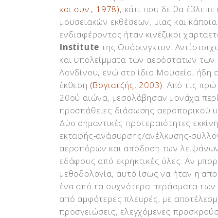
και συν., 1978)
, κάτι που δε θα έβλεπε
μουσειακών εκθέσεων, μιας και κάποι
ενδιαφέροντος ήταν κινέζικοι χαρταετ
Institute
της Ουάσινγκτον. Αντίστοιχ
και υπολείμματα των αερόστατων των
Λονδίνου, ενώ στο ίδιο Μουσείο, ήδη 
έκθεση
(Βογιατζής, 2003)
. Από τις πρ
20ού αιώνα, μεσολάβησαν μονάχα περί
προσπάθειες διάσωσης αεροπορικού υ
Δύο σημαντικές προτεραιότητες εκκίνη
εκταφής-ανάσυρσης/ανέλκυσης-συλλογ
αεροπόρων και απόδοση των λειψάνων 
εδάφους από εκρηκτικές ύλες. Αν μπο
μεθοδολογία, αυτό ίσως να ήταν η απ
ένα από τα συχνότερα περάσματα των
από αμφότερες πλευρές, με αποτέλεσμα
προσγειώσεις, ελεγχόμενες προσκρούσ