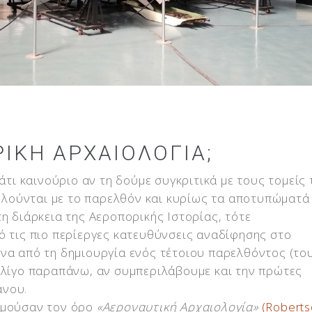
ΡΙΚΉ ΑΡΧΑΙΟΛΟΓΊΑ;
 κάτι καινούριο αν τη δούμε συγκριτικά με τους τομείς 
ούνται με το παρελθόν και κυρίως τα αποτυπώματά 
η διάρκεια της Αεροπορικής Ιστορίας, τότε
ό τις πιο περίεργες κατευθύνσεις αναδίφησης στο
να από τη δημιουργία ενός τέτοιου παρελθόντος (το
 λίγο παραπάνω, αν συμπεριλάβουμε και την πρώτες
άνου.
ιμούσαν τον όρο
«Αεροναυτική Αρχαιολογία»
(Robert