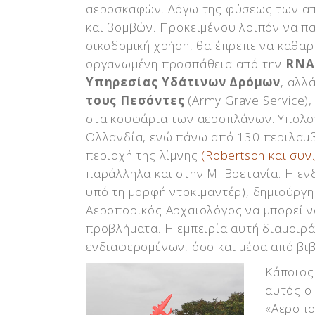
αεροσκαφών. Λόγω της φύσεως των απ
και βομβών. Προκειμένου λοιπόν να πα
οικοδομική χρήση, θα έπρεπε να καθαρ
οργανωμένη προσπάθεια από την
RNA
Υπηρεσίας Υδάτινων Δρόμων
, αλλ
τους Πεσόντες
(Army Grave Service)
στα κουφάρια των αεροπλάνων. Υπολογ
Ολλανδία, ενώ πάνω από 130 περιλαμβ
περιοχή της λίμνης
(Robertson και συν.
παράλληλα και στην Μ. Βρετανία. Η εν
υπό τη μορφή ντοκιμαντέρ), δημιούργ
Αεροπορικός Αρχαιολόγος να μπορεί να
προβλήματα. Η εμπειρία αυτή διαμοιρ
ενδιαφερομένων, όσο και μέσα από βιβ
Κάποιος
αυτός ο
«Αεροπο