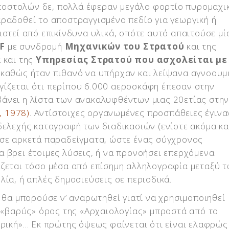
οστολών δε, πολλά έφεραν μεγάλο φορτίο πυρομαχι
ραδοθεί το αποστραγγισμένο πεδίο για γεωργική ή
ιστεί από επικίνδυνα υλικά, οπότε αυτό απαιτούσε μί
F
με συνδρομή
Μηχανικών του Στρατού
και της
ά και της
Υπηρεσίας Στρατού που ασχολείται με
, καθώς ήταν πιθανό να υπήρχαν και λείψανα αγνοου
ίζεται ότι περίπου 6.000 αεροσκάφη έπεσαν στην
άνει η λίστα των ανακαλυφθέντων μιας 20ετίας στη
, 1978)
. Αντίστοιχες οργανωμένες προσπάθειες έγινα
δελεχής καταγραφή των διαδικασιών (ενίοτε ακόμα κα
ησε αρκετά παραδείγματα, ώστε ένας σύγχρονος
 βρει έτοιμες λύσεις, ή να προνοήσει επερχόμενα
άζεται τόσο μέσα από επίσημη αλληλογραφία μεταξύ 
λία, ή απλές δημοσιεύσεις σε περιοδικά.
 θα μπορούσε ν’ αναρωτηθεί γιατί να χρησιμοποιηθεί
 «βαρύς» όρος της «Αρχαιολογίας» μπροστά από το
ρική»… Εκ πρώτης όψεως φαίνεται ότι είναι ελαφρώς