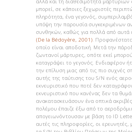
αλλά και τη διαθεσιμότητα μαρτυριώ
μπορεί, σε κάποιες ξεχωριστές περιπτ
πληρότητα, ένα γεγονός, συμπεριλαμβ
υπόψη την παρουσία συγκεκριμένων αν
συνθηκών, καθώς για πολλά από αυτά 
(De la Bédoyère, 2001)
. Προφανέστατα
οποίο είναι αποδοτική. Μετά την πάρο
ζωντανοί μάρτυρες, οπότε εκεί μπορο
καταγράψει το γεγονός. Ενδιαφέρον ήτ
την επίλυση μιας από τις πιο συχνές 
αυτής της ταύτισης του S/N ενός αερο
εκνευριστικό που ποτέ δεν καταγράφον
εκνευριστικό που κανένας δεν τα θυμά
ανακατασκευάσουν ένα οπτικά ακριβές S
πολέμου έπαιζε έξω από το αεροδρόμιο
απογειωνόντουσαν με βάση το ID Letter
αυτές τις πληροφορίες, οι ερευνητές,
τα S/N του Βιβλίου Πτήσεων της Μοί