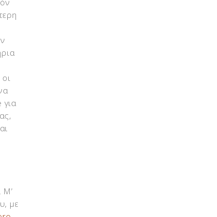
πόν
τερη
ών
ήρια
 οι
να
 για
ας,
αι
 Μ’
υ, με
ère,