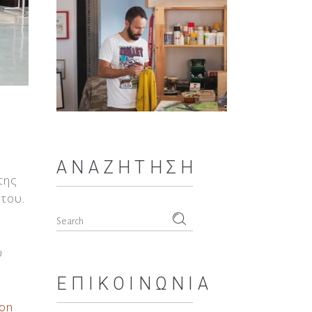
ΑΝΑΖΉΤΗΣΗ
της
του.
Search
for:
υ
ΕΠΙΚΟΙΝΩΝΊΑ
son