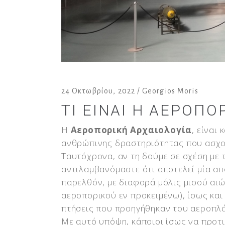
24 Οκτωβρίου, 2022
Georgios Moris
ΤΙ ΕΊΝΑΙ Η ΑΕΡΟΠΟ
Η
Αεροπορική Αρχαιολογία
, είναι
ανθρώπινης δραστηριότητας που ασχολ
Ταυτόχρονα, αν τη δούμε σε σχέση με τ
αντιλαμβανόμαστε ότι αποτελεί μία απ
παρελθόν, με διαφορά μόλις μισού αιώ
αεροπορικού εν προκειμένω), ίσως και
πτήσεις που προηγήθηκαν του αεροπλ
Με αυτό υπόψη, κάποιοι ίσως να προτ