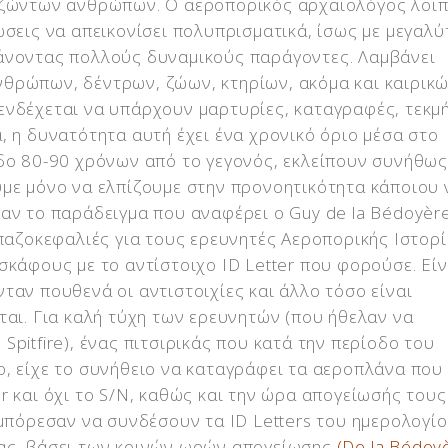
ν ζώντων ανθρώπων. Ο αεροπορικός αρχαιολόγος λοι
ώσεις να απεικονίσει πολυπρισματικά, ίσως με μεγαλύ
άνοντας πολλούς δυναμικούς παράγοντες. Λαμβάνει
θρώπων, δέντρων, ζώων, κτηρίων, ακόμα και καιρικ
ενδέχεται να υπάρχουν μαρτυρίες, καταγραφές, τεκμ
, η δυνατότητα αυτή έχει ένα χρονικό όριο μέσα στο
δο 80-90 χρόνων από το γεγονός, εκλείπουν συνήθως
ύμε μόνο να ελπίζουμε στην προνοητικότητα κάποιου 
αν το παράδειγμα που αναφέρει ο Guy de la Bédoyère
σπαζοκεφαλιές για τους ερευνητές Αεροπορικής Ιστορί
σκάφους με το αντίστοιχο ID Letter που φορούσε. Είν
ταν πουθενά οι αντιστοιχίες και άλλο τόσο είναι
ται. Για καλή τύχη των ερευνητών (που ήθελαν να
pitfire), ένας πιτσιρικάς που κατά την περίοδο του
, είχε το συνήθειο να καταγράφει τα αεροπλάνα που
 και όχι το S/N, καθώς και την ώρα απογείωσής τους.
 μπόρεσαν να συνδέσουν τα ID Letters του ημερολογίο
ρας, βάσει των κοινών ωρών απογείωσης
(De la Bédoy