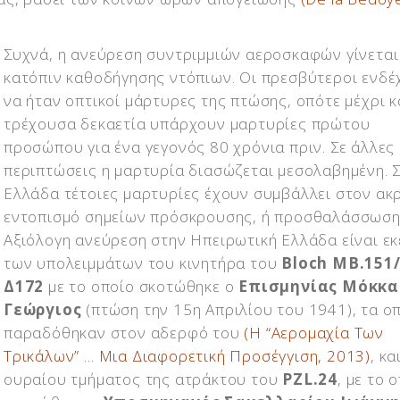
Συχνά, η ανεύρεση συντριμμιών αεροσκαφών γίνεται
κατόπιν καθοδήγησης ντόπιων. Οι πρεσβύτεροι ενδέ
να ήταν οπτικοί μάρτυρες της πτώσης, οπότε μέχρι κ
τρέχουσα δεκαετία υπάρχουν μαρτυρίες πρώτου
προσώπου για ένα γεγονός 80 χρόνια πριν. Σε άλλες
περιπτώσεις η μαρτυρία διασώζεται μεσολαβημένη. 
Ελλάδα τέτοιες μαρτυρίες έχουν συμβάλλει στον ακ
εντοπισμό σημείων πρόσκρουσης, ή προσθαλάσσωση
Αξιόλογη ανεύρεση στην Ηπειρωτική Ελλάδα είναι εκ
των υπολειμμάτων του κινητήρα του
Bloch MB.151
Δ172
με το οποίο σκοτώθηκε ο
Επισμηνίας Μόκκα
Γεώργιος
(πτώση την 15η Απριλίου του 1941), τα ο
παραδόθηκαν στον αδερφό του
(Η “Αερομαχία Των
Τρικάλων” … Μια Διαφορετική Προσέγγιση, 2013)
, κα
ουραίου τμήματος της ατράκτου του
PZL.24
, με το 