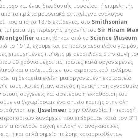
 άστοχο και ένας διευθυντής μουσείου, ή επιμελητής
α από τα πρώτα μουσειακά αντικείμενα ανάλογου
οί, που από το 1876 εκτίθενται στο
Smithsonian
α, τμήματα της περίεργης μηχανής του
Sir Hiram Ma
Montgolfier
αποκτήθηκαν από το
Science Museum
από το 1912, έχουμε και το πρώτο αεροπλάνο για μόν
ώτες επιτυχημένες πτήσεις με αεροπλάνα στην αυγή το
που 50 χρόνια μέχρι τις πρώτες καλά οργανωμένες
λικού και υπολειμμάτων του αεροπορικού πολέμου.
σαν τη δεκαετία εκείνη μια οργανωμένη εκστρατεία
ής τους. Αυτές ήταν, αφενός η αναζήτηση αγνοουμέ
στους συγγενείς και αφετέρου η εκκαθάριση του
ρούμε να ξεχωρίσουμε ένα σημείο καμπής στην όλη
οστράγγιση της
IJsselmeer
στην Ολλανδία. Η περιοχή
 αεροπορικών δυνάμεων που επέδραμαν κατά τον Β’
 ν’ αποτελούν συχνή επιλογή γι’ αναγκαστικές
εις, ή και απλά σημείο πτώσης καταρριφθέντων