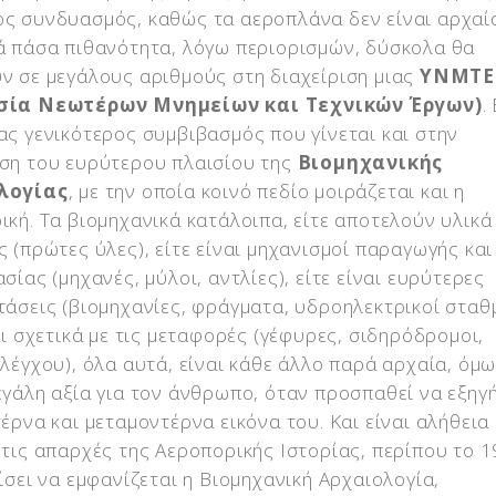
ς συνδυασμός, καθώς τα αεροπλάνα δεν είναι αρχαί
ά πάσα πιθανότητα, λόγω περιορισμών, δύσκολα θα
ν σε μεγάλους αριθμούς στη διαχείριση μιας
ΥΝΜΤΕ
σία Νεωτέρων Μνημείων και Τεχνικών Έργων)
.
ας γενικότερος συμβιβασμός που γίνεται και στην
ση του ευρύτερου πλαισίου της
Βιομηχανικής
λογίας
, με την οποία κοινό πεδίο μοιράζεται και η
ική. Tα βιομηχανικά κατάλοιπα, είτε αποτελούν υλικά
 (πρώτες ύλες), είτε είναι μηχανισμοί παραγωγής και
σίας (μηχανές, μύλοι, αντλίες), είτε είναι ευρύτερες
τάσεις (βιομηχανίες, φράγματα, υδροηλεκτρικοί σταθμ
αι σχετικά με τις μεταφορές (γέφυρες, σιδηρόδρομοι,
λέγχου), όλα αυτά, είναι κάθε άλλο παρά αρχαία, όμ
εγάλη αξία για τον άνθρωπο, όταν προσπαθεί να εξηγ
έρνα και μεταμοντέρνα εικόνα του. Και είναι αλήθεια 
 τις απαρχές της Αεροπορικής Ιστορίας, περίπου το 1
ίσει να εμφανίζεται η Βιομηχανική Αρχαιολογία,