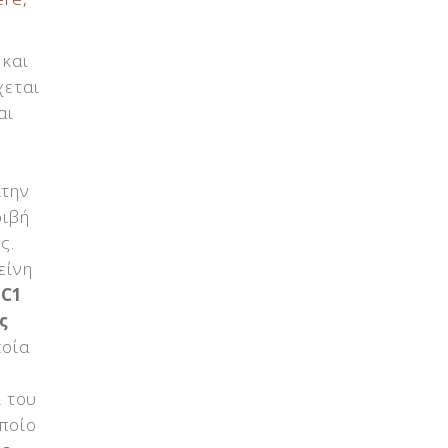
 και
χεται
αι
Στην
ριβή
ς.
είνη
/C1
ς
ποία
ι του
οποίο