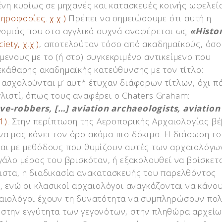
ένη κυρίως σε μηχανές και κατασκευές κοινής ωφελεί
ηροφορίες. χ.χ.)
Πρέπει να σημειώσουμε ότι αυτή η
νομιάς που στα αγγλικά συχνά αναφέρεται ως
«Histor
iety, χ.χ.)
, αποτελούταν τόσο από ακαδημαϊκούς, όσο
μενους με το (ή στο) συγκεκριμένο αντικείμενο που
ξεκάθαρης ακαδημαϊκής κατεύθυνσης με τον τίτλο:
ι ασχολούνται μ’ αυτή έτυχαν διάφορων τίτλων, όχι π
λιστί, όπως τους αναφέρει ο Chaters Graham:
e-robbers, […] aviation archaeologists, aviation
1)
. Στην περίπτωση της Αεροπορικής Αρχαιολογίας β
α μας κάνει τον όρο ακόμα πιο δόκιμο. Η διάσωση τ
ται με μεθόδους που θυμίζουν αυτές των αρχαιολόγω
γάλο μέρος του βρισκόταν, ή εξακολουθεί να βρίσκετα
λιστα, η διαδικασία ανακατασκευής του παρελθόντος
ς, ενώ οι κλασικοί αρχαιολόγοι αναγκάζονται να κάνο
χαιολόγοι έχουν τη δυνατότητα να συμπληρώσουν πο
 στην εγγύτητα των γεγονότων, στην πληθώρα αρχείω