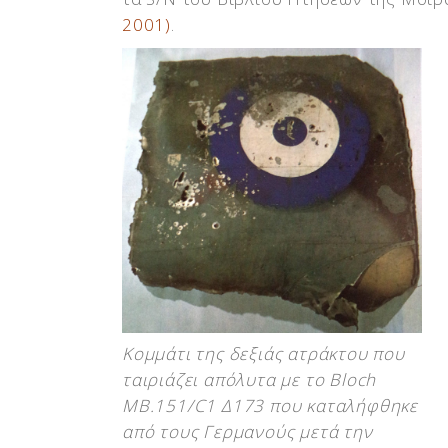
2001)
.
Κομμάτι της δεξιάς ατράκτου που
ταιριάζει απόλυτα με το Bloch
MB.151/C1 Δ173 που καταλήφθηκε
από τους Γερμανούς μετά την