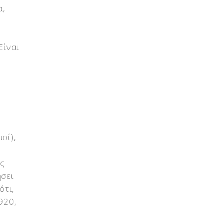
α,
 Είναι
οί),
ως
ήσει
ότι,
920,