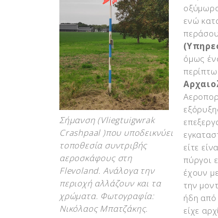
οξύμωρο
ενώ κατ
περάσου
(Υπηρε
όμως έν
περίπτω
Αρχαιο
Αεροπορ
εξόρυξης
Σήμανση (Vliegtuigwrak
επεξεργα
Crashpaal )που υποδεικνύει
εγκατασ
τοποθεσία συντριβής
είτε είν
αεροσκάφους στη
πύργοι ε
Flevoland. Ανάλογα την
έχουν μ
περιοχή αλλάζουν και τα
την μοντ
χρώματα. Φωτογραφία:
ήδη από
Νικόλαος Μπατζάκης.
είχε αρχ