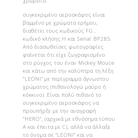
χρώματα.
συγκεκριμένο αεροσκάφος είναι
βαμμένο με χρώματα ερήμου,
διαθέτει τους κωδικούς FG ,
κωδικό κλήσης Η και Serial: BP285.
Από διασωθείσες φωτογραφίες
φαίνεται ότι είχε ζωγραφισμένο
στο ρύγχος του έναν Mickey Mouce
και κάτω από την καλύπτρα τη λέξη
“LEONI” με περίγραμμα άγνωστου
χρώματος (πιθανολογώ μαύρο ή
κόκκινο). Είναι πολύ πιθανό το
συγκεκριμένο αεροσκάφος να
προϋπήρξε με την αναγραφή
“HERO”, (αρχικά με εθνόσημα τύπου
Α και έπειτα με C), αλλά να άλλαξε
το όνομα σε “LEONI” και να