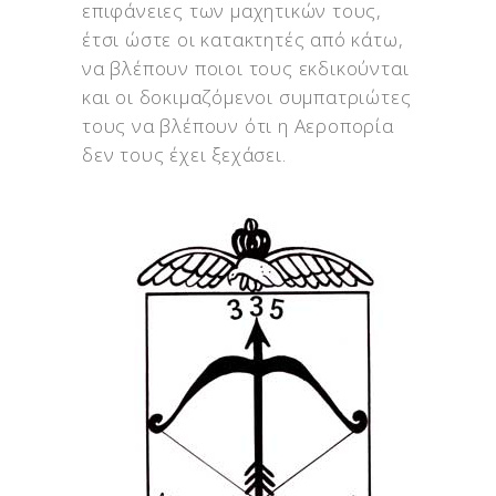
επιφάνειες των μαχητικών τους,
έτσι ώστε οι κατακτητές από κάτω,
να βλέπουν ποιοι τους εκδικούνται
και οι δοκιμαζόμενοι συμπατριώτες
τους να βλέπουν ότι η Αεροπορία
δεν τους έχει ξεχάσει.