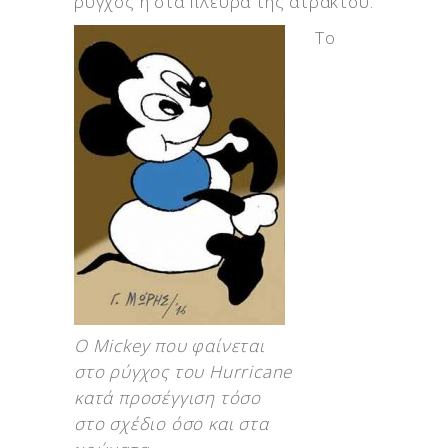
ρύγχος ή στα πλευρά της ατράκτου.
Το
Ο Mickey που φαίνεται
στο ρύγχος του Hurricane
κατά προσέγγιση τόσο
στο σχέδιο όσο και στα