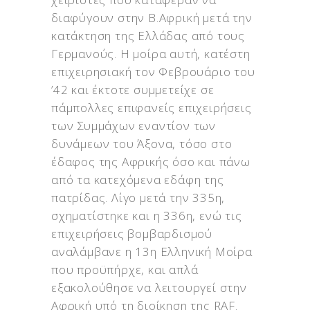
διαφύγουν στην Β.Αφρική μετά την
κατάκτηση της Ελλάδας από τους
Γερμανούς. Η μοίρα αυτή, κατέστη
επιχειρησιακή τον Φεβρουάριο του
’42 και έκτοτε συμμετείχε σε
πάμπολλες επιφανείς επιχειρήσεις
των Συμμάχων εναντίον των
δυνάμεων του Άξονα, τόσο στο
έδαφος της Αφρικής όσο και πάνω
από τα κατεχόμενα εδάφη της
πατρίδας. Λίγο μετά την 335η,
σχηματίστηκε και η 336η, ενώ τις
επιχειρήσεις βομβαρδισμού
αναλάμβανε η 13η Ελληνική Μοίρα
που προϋπήρχε, και απλά
εξακολούθησε να λειτουργεί στην
Αφρική υπό τη διοίκηση της RAF.