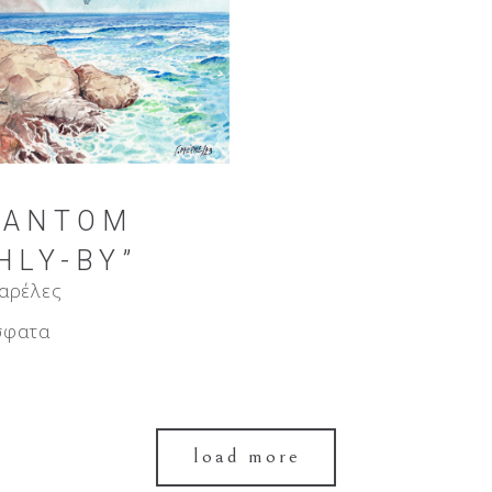
HANTOM
HLY-BY”
αρέλες
σφατα
load more