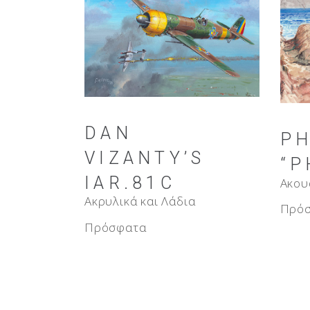
DAN
P
VIZANTY’S
“P
IAR.81C
Ακου
Ακρυλικά και Λάδια
Πρό
Πρόσφατα