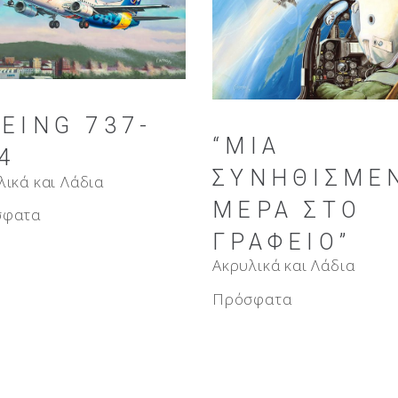
EING 737-
“ΜΙΑ
4
ΣΥΝΗΘΙΣΜΈ
λικά και Λάδια
ΜΈΡΑ ΣΤΟ
σφατα
ΓΡΑΦΕΊΟ”
Ακρυλικά και Λάδια
Πρόσφατα