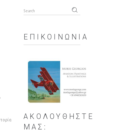
Search
for:
ΕΠΙΚΟΙΝΩΝΊΑ
ο
ΑΚΟΛΟΥΘΉΣΤΕ
στορία
ΜΑΣ: