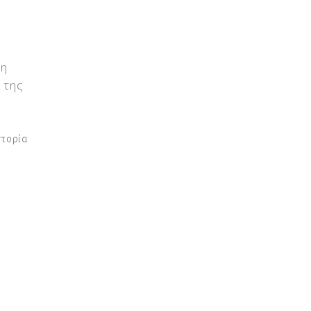
 η
 της
στορία