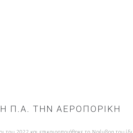
 Η Π.Α. ΤΗΝ ΑΕΡΟΠΟΡΙΚΉ
ι του 2022 και επικαιροποιήθηκε το Νοέμβρη του ίδ