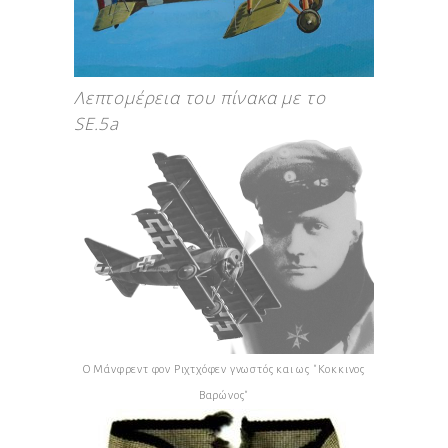
Λεπτομέρεια του πίνακα με το
SE.5a
Ο Μάνφρεντ φον Ριχτχόφεν γνωστός και ως "Κοκκινος
Βαρώνος"