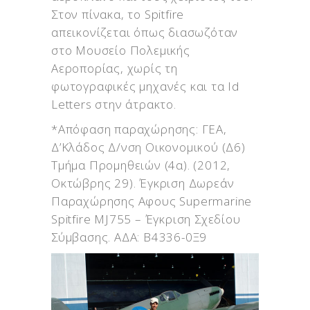
Στον πίνακα, τo Spitfire
απεικονίζεται όπως διασωζόταν
στο Μουσείο Πολεμικής
Αεροπορίας, χωρίς τη
φωτογραφικές μηχανές και τα Id
Letters στην άτρακτο.
*Απόφαση παραχώρησης: ΓΕΑ,
Δ’Κλάδος Δ/νση Οικονομικού (Δ6)
Τμήμα Προμηθειών (4α). (2012,
Οκτώβρης 29). Έγκριση Δωρεάν
Παραχώρησης Αφους Supermarine
Spitfire MJ755 – Έγκριση Σχεδίου
Σύμβασης. ΑΔΑ: Β4336-0Ξ9