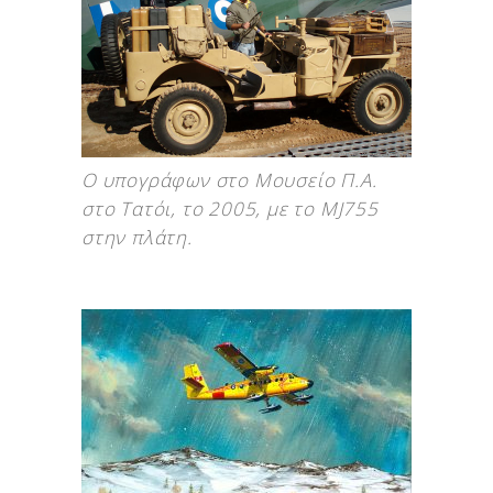
Ο υπογράφων στο Μουσείο Π.Α.
στο Τατόι, το 2005, με το MJ755
στην πλάτη.