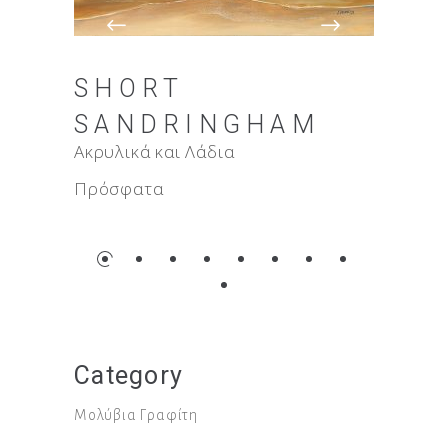
F-1
SHORT
ΠΆΝ
SANDRINGHAM
ΣΟΎ
Ακρυλικά και Λάδια
Ακρυλικ
Πρόσφατα
Πρόσφ
Category
Μολύβια Γραφίτη