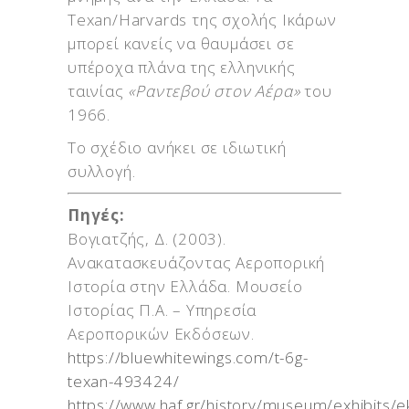
Texan/Harvards της σχολής Ικάρων
μπορεί κανείς να θαυμάσει σε
υπέροχα πλάνα της ελληνικής
ταινίας
«Ραντεβού στον Αέρα»
του
1966.
Το σχέδιο ανήκει σε ιδιωτική
συλλογή.
Πηγές:
Βογιατζής, Δ. (2003).
Ανακατασκευάζοντας Αεροπορική
Ιστορία στην Ελλάδα. Μουσείο
Ιστορίας Π.Α. – Υπηρεσία
Αεροπορικών Εκδόσεων.
https://bluewhitewings.com/t-6g-
texan-493424/
https://www.haf.gr/history/museum/exhibits/