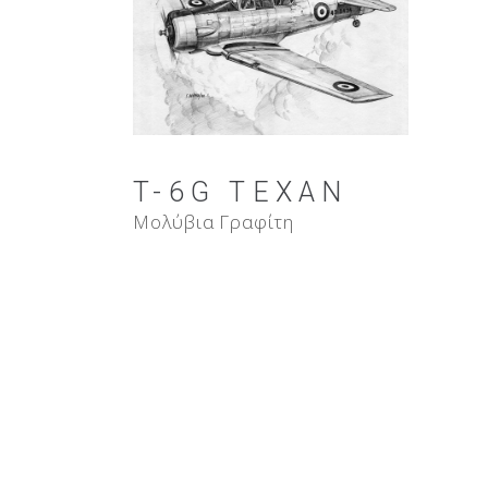
T-6G TEXAN
Μολύβια Γραφίτη