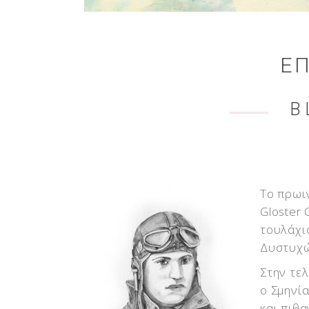
ΕΠ
B
To πρωι
Gloster 
τουλάχι
Δυστυχώ
Στην τε
ο Σμηνί
και πιθ