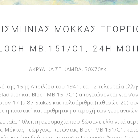
ΙΣΜΗΝΊΑΣ ΜΌΚΚΑΣ ΓΕΏΡΓΙ
LOCH MB.151/C1, 24Η ΜΟΊ
ΑΚΡΥΛΙΚΑ ΣΕ ΚΑΜΒΑ, 50X70εκ.
νό της 15ης Απριλίου του 1941, τα 12 τελευταία ελλη
Gladiator και Bloch MB.151/C1) απογειώνονται για ν’
στον 17 Ju-87 Stukas και πολυάριθμα (πιθανώς 20) συ
ς η ποιοτική και αριθμητική υπεροχή των γερμανικώ
λευταία 10λεπτη αερομαχία που δώσανε ελληνικά αε
ας Μόκκας Γεώργιος, πετώντας Bloch ΜΒ.151/C1, κατα
ανώς και ένα δεύτερο, προτού ο Γερμανός Άσσος Gusta