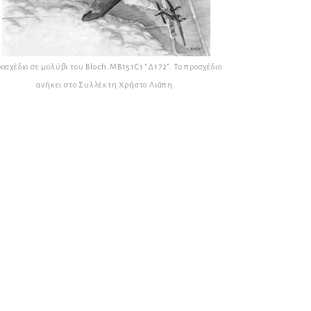
οσχέδιο σε μολύβι του Bloch.MB151C1 “Δ172”. Το προσχέδιο
ανήκει στο Συλλέκτη Χρήστο Λιάπη.