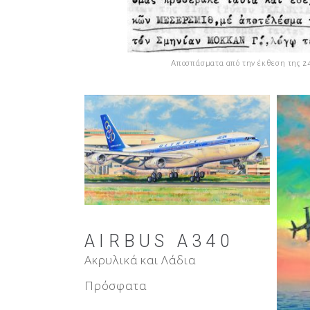
Αποσπάσματα από την έκθεση της 24
A340
α
TW
Ακρυλ
Πρόσ