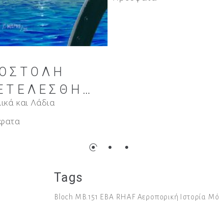
Tags
Bloch MB.151
EBA
RHAF
Αεροπορική Ιστορία
Μό