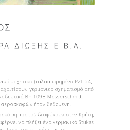
ΟΣ
ΡΑ ΔΊΩΞΗΣ Ε.Β.Α.
νικά μαχητικά (ταλαιπωρημένα PZL.24,
αναχαιτίσουν γερμανικό σχηματισμό από
νοδευτικά BF-109E Messerschmitt.
ν αεροσκαφών ήταν δεδομένη.
ροσκάφη προτού διαφύγουν στην Κρήτη,
φέρνει να πλήξει ένα γερμανικό Stukas
v Rödel τον χτυπήσει με το