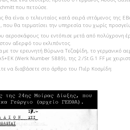
chmitt που πετούσε.
ς θα είναι ο τελευταίος κατά σειρά ιπτάμενος της Ε
, που θα τερματίσει την υπηρεσία του χωρίς προσγεί
ου αεροσκάφους του εντόπισε μετά από πολύχρονη έ
στον αδερφό του εκλιπόντος.
 με τον ερευνητή Βύρωνα Τεζαψίδη, το γερμανικό α
+EK (Werk Number 5889), της 2./St.G.1 FF με χειριστή
τε να διαβάσετε στο άρθρο του Πιέρ Κοσμίδη: