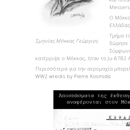
Messers
Ο Μόκκα
Ελλάδας
Τμήμα τ
Σμηνίας Μόκκας Γεώργιος
δώρησε 
Σύμφωνα
κατέρριψε ο Μόκκας, ήταν το Ju-87B2 A5
Περισσότερα για την αερομαχία μπορεί
WW2 wrecks by Pierre Kosmidis