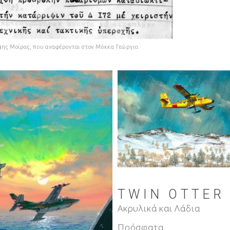
ης Μοίρας, που αναφέρονται στον Μόκκα Γεώργιο.
HIRO H2H
Ακρυλικά και Λάδια
IN OTTER
Πρόσφατα
ικά και Λάδια
φατα