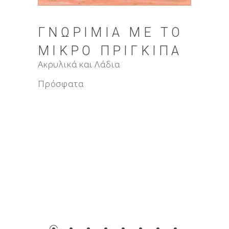
“ΜΙ
ΓΝΩΡΙΜΊΑ ΜΕ ΤΟ
ΣΥ
ΜΙΚΡΌ ΠΡΊΓΚΙΠΑ
ΜΈΡ
Ακρυλικά και Λάδια
ΓΡΑ
Πρόσφατα
Ακρυλικ
Πρόσφ