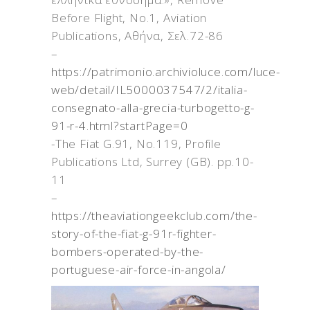
Before Flight, Νο.1, Aviation
Publications, Αθήνα, Σελ.72-86
–
https://patrimonio.archivioluce.com/luce-
web/detail/IL5000037547/2/italia-
consegnato-alla-grecia-turbogetto-g-
91-r-4.html?startPage=0
-The Fiat G.91, No.119, Profile
Publications Ltd, Surrey (GB). pp.10-
11
–
https://theaviationgeekclub.com/the-
story-of-the-fiat-g-91r-fighter-
bombers-operated-by-the-
portuguese-air-force-in-angola/