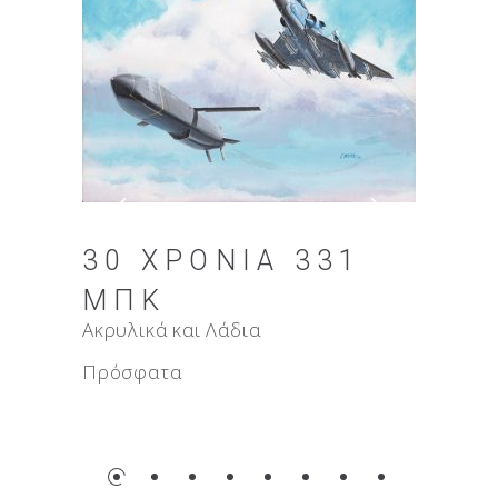
ΓΝΩ
30 ΧΡΌΝΙΑ 331
ΜΙΚ
ΜΠΚ
Ακρυλικ
Ακρυλικά και Λάδια
Πρόσφ
Πρόσφατα