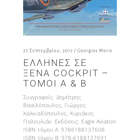
27 Σεπτεμβρίου, 2017
Georgios Moris
ΈΛΛΗΝΕΣ ΣΕ
ΞΈΝΑ COCKPIT –
ΤΌΜΟΙ Α & Β
Συγγραφείς: Δημήτρης
Βασιλόπουλος, Γιώργος
Χαλκιαδόπουλος, Κυριάκος
Παλουλιάν. Εκδόσεις: Eagle Aviation
ISBN τόμου Α: 9786188137608
ISBN τόμου Β: 978-6188137691