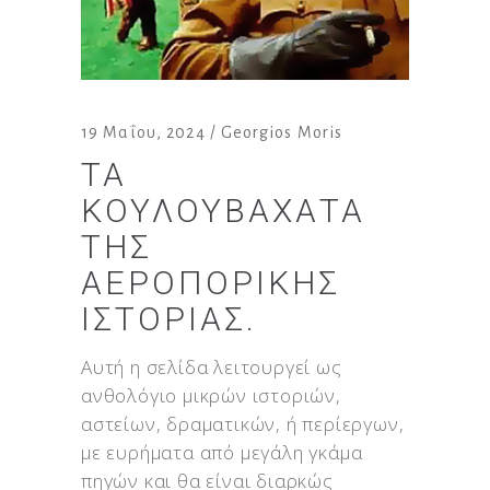
19 Μαΐου, 2024
Georgios Moris
ΤΑ
ΚΟΥΛΟΥΒΆΧΑΤΑ
ΤΗΣ
ΑΕΡΟΠΟΡΙΚΉΣ
ΙΣΤΟΡΊΑΣ.
Αυτή η σελίδα λειτουργεί ως
ανθολόγιο μικρών ιστοριών,
αστείων, δραματικών, ή περίεργων,
με ευρήματα από μεγάλη γκάμα
πηγών και θα είναι διαρκώς