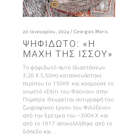
20 Ιανουαρίου, 2024
Georgios Moris
ΨΗΦΙΔΩΤΌ: «Η
ΜΆΧΗ ΤΗΣ ΙΣΣΟΎ»
Το ψηφιδωτό αυτό (διαστάσεων
3,20 Χ 5,50m) κατασκευάστηκε
περίπου το 150πΧ. και κοσμούσε το
γνωστό «Σπίτι του Φαύνου» στην
Πομπηία. Θεωρείται αντιγραφή του
ζωγραφικού έργου του Φιλόξενου
από την Ερέτρια του ~300π.Χ. και
από το 1917 αποκολλήθηκε από το
δάπεδο και