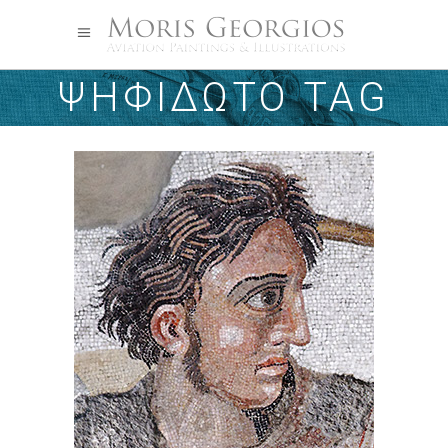
ΨΗΦΙΔΩΤΌ TAG