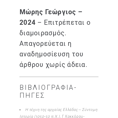
Μώρης Γεώργιος –
2024
– Επιτρέπεται ο
διαμοιρασμός.
Απαγορεύεται η
αναδημοσίευση του
άρθρου χωρίς άδεια.
ΒΙΒΛΙΟΓΡΑΦΊΑ-
ΠΗΓΈΣ
Η τέχνη της αρχαίας Ελλάδας – Σύντομη
Ιστορία (1050-50 π.Χ.)
, Γ.Κοκκόρου-