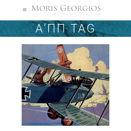
Α’ΠΠ TAG