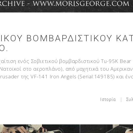
ΤΙΚΟΎ ΒΟΜΒΑΡΔΙΣΤΙΚΟΎ ΚΑ
Ο.
αίτιση ενός Σοβιετικού βομβαρδιστικού Tu-95K Bear
 Νατοϊκοί στο αεροπλάνο), από μαχητικά του Αμερικα
rusader της VF-141 Iron Angels (Serial:149185) και ένα
Ιστορία
Συ