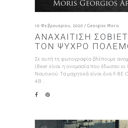
10 Φεβρουαρίου, 2020
Georgios Moris
ΑΝΑΧΑΊΤΙΣΗ ΣΟΒΙΕ
ΤΟΝ ΨΥΧΡΌ ΠΌΛΕΜ
Σε αυτή τη φωτογραφία βλέπουμε αναχ
(Bear είναι η ονομασία που έδωσαν οι
Ναυτικού. Τα μαχητικά είναι ένα F-8E C
4B