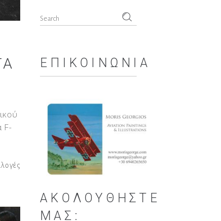
Search
for:
ΤΆ
ΕΠΙΚΟΙΝΩΝΊΑ
νικού
 F-
λλογές
ΑΚΟΛΟΥΘΉΣΤΕ
ΜΑΣ: