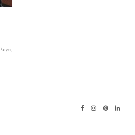
λλογές