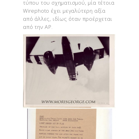
τύπου του σχηματισμού, μία τέτοια
Wirephoto έχει μεγαλύτερη αξία
από άλλες, ιδίως όταν προέρχεται
από την AP.