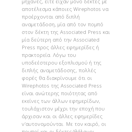
μηχανές, είτε είχαν μόνο δέκτες με
αποτέλεσμα κάποιες Wirephotos να
προέρχονται από διπλή
αναμετάδοση, μία από τον πομπό
στον δέκτη της Associated Press και
μία δεύτερη από την Associated
Press προς άλλες εφημερίδες ή
πρακτορεία. Λόγω του
υποδεέστερου εξοπλισμού ή της
διπλής αναμετάδοσης, πολλές
φορές θα διακρίνουμε ότι οι
Wirephotos της Associated Press
είναι ανώτερης ποιότητας από
εκείνες των άλλων εφημερίδων,
τουλάχιστον μέχρι την εποχή που
άρχισαν και οι άλλες εφημερίδες
ν’αυτονομούνται. Με τον καιρό, οι
πομποί και οι δέκτες/θάλαμοι