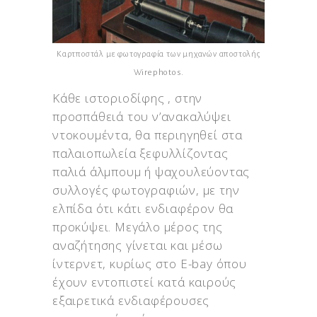
Καρτποστάλ με φωτογραφία των μηχανών αποστολής
Wirephotos.
Κάθε ιστοριοδίφης , στην
προσπάθειά του ν’ανακαλύψει
ντοκουμέντα, θα περιηγηθεί στα
παλαιοπωλεία ξεφυλλίζοντας
παλιά άλμπουμ ή ψαχουλεύοντας
συλλογές φωτογραφιών, με την
ελπίδα ότι κάτι ενδιαφέρον θα
προκύψει. Μεγάλο μέρος της
αναζήτησης γίνεται και μέσω
ίντερνετ, κυρίως στο E-bay όπου
έχουν εντοπιστεί κατά καιρούς
εξαιρετικά ενδιαφέρουσες