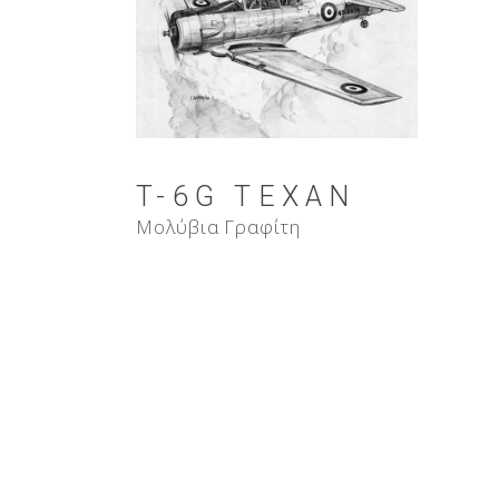
T-6G TEXAN
Μολύβια Γραφίτη