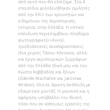
από αυτό που θα ελπίζαμε. Στα 4
επεισόδια φιλοξενήθηκαν ομιλητές
από την Ελίτ των ερευνητών και
ειδημόνων της Αεροπορικής
Ιστορίας στην Ελλάδα. Η οπτική
επένδυση περιελαμβάνει πληθώρα
φωτογραφικού υλικού,
τρισδιάστατες αναπαραστάσεις
(δια χειρός Τάσου Κάτσικα), αλλά
και έργα αεροπορικών ζωγράφων
από την Ελλάδα (δικά μου και του
Κώστα Καββαδία) και ξένων
(Zdeněk Macháček και Jarosław
Wróbel), όλα σε άριστη ανάδειξη με
εξαιρετικό μοντάζ. Η μουσική και η
αφήγηση, υποβάλλει τον θεατή
τόσο που σε κάποιους εραστές της