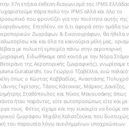
στην 37η ετήσια έκθεση-διαγωνισμό της IPMS Ελλάδας
Ευχαριστούμε πάρα πολύ την IPMS αλλά και όλο το
προσωπικό που φροντίζει για την ποιότητα αυτής της
διοργάνωσης. Επιπλέον, σε ό,τι αφορά στην ομάδα τω
Αεροπορικών Ζωγράφων & Εικονογράφων, θα ήθελα 
καλωσορίσω και και όλα τα καινούρια μέλη μας, ορισ
βέβαια με πολυετή εμπειρία πάνω στην αεροπορική
ζωγραφική. Ειδωθήκαμε από κοντά με την Νόρα Στάμο
(Βετεράνο της Αεροπορικής ζωγραφικής), γνωρίσαμε 
Juliana Gurabardhi, τον Γεώργιο Τζαβέλλα, ενώ παλαι
μέλη όπως ο Κώστας Καββαδίας, Αναστάσης Πολυχρό
Γιάννης Γκρίτσης, Τάσος Κάτσικας, Μάρκος Δανέζης,
Δημήτρης Σταθόπουλος και Νίκος Μανουσάκης όπως
πάντα ήταν παρόντες, είτε αυτοπροσώπως είτε και με
έργα τους. Φέτος είχαμε και την ευκαιρία να δούμε απ
πορικού ζωγράφου Μιχάλη Χαλατζούκα, που δυστυχώς
υσική του παρουσία λόγω ανειλημμένων υποχρεώσεων.