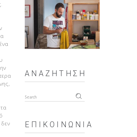
.
ν
να
μένα
υ
την
ΑΝΑΖΉΤΗΣΗ
ότερα
νης,
Search
for:
 τα
ό
 δεν
ΕΠΙΚΟΙΝΩΝΊΑ