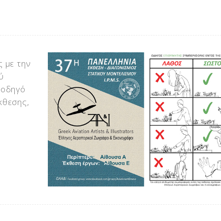
 με την
ύ
 οδηγό
κθεσης,