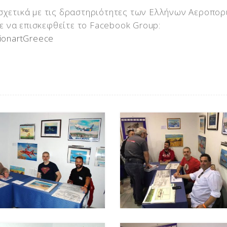
 σχετικά με τις δραστηριότητες των Ελλήνων Αεροπορ
 να επισκεφθείτε το Facebook Group:
tionartGreece