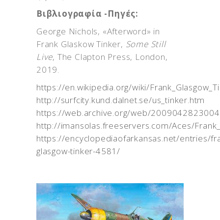
Βιβλιογραφία -Πηγές:
George Nichols, «Afterword» in
Frank Glaskow Tinker,
Some Still
Live
, The Clapton Press, London,
2019.
https://en.wikipedia.org/wiki/Frank_Glasgow_T
http://surfcity.kund.dalnet.se/us_tinker.htm
https://web.archive.org/web/20090428230047/
http://imansolas.freeservers.com/Aces/Frank_
https://encyclopediaofarkansas.net/entries/fr
glasgow-tinker-4581/