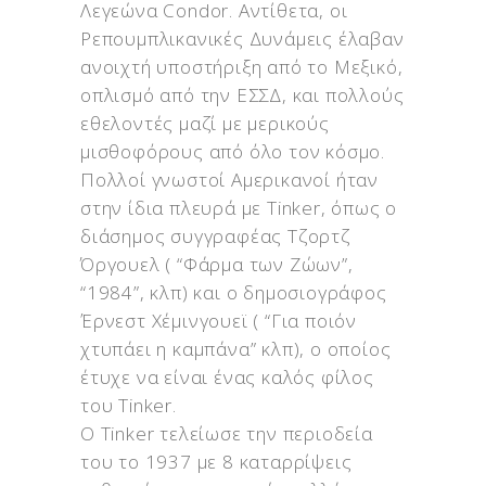
Λεγεώνα Condor. Αντίθετα, οι
Ρεπουμπλικανικές Δυνάμεις έλαβαν
ανοιχτή υποστήριξη από το Μεξικό,
οπλισμό από την ΕΣΣΔ, και πολλούς
εθελοντές μαζί με μερικούς
μισθοφόρους από όλο τον κόσμο.
Πολλοί γνωστοί Αμερικανοί ήταν
στην ίδια πλευρά με Tinker, όπως ο
διάσημος συγγραφέας Τζορτζ
Όργουελ ( “Φάρμα των Ζώων”,
“1984”, κλπ) και ο δημοσιογράφος
Έρνεστ Χέμινγουεϊ ( “Για ποιόν
χτυπάει η καμπάνα” κλπ), ο οποίος
έτυχε να είναι ένας καλός φίλος
του Tinker.
Ο Tinker τελείωσε την περιοδεία
του το 1937 με 8 καταρρίψεις