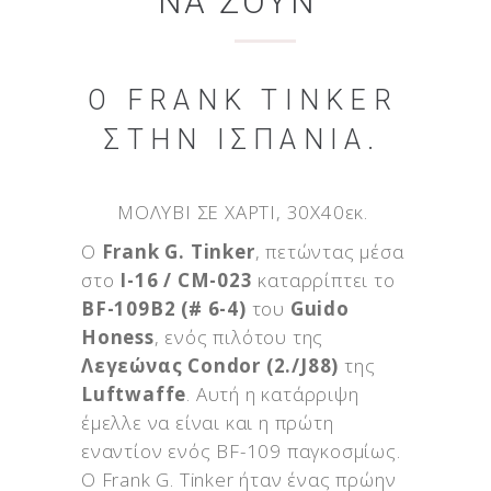
ΝΑ ΖΟΥΝ”
Ο FRANK TINKER
ΣΤΗΝ ΙΣΠΑΝΊΑ.
ΜΟΛΥΒΙ ΣΕ ΧΑΡΤΙ, 30X40εκ.
O
Frank G. Tinker
, πετώντας μέσα
στο
I-16 / CM-023
καταρρίπτει το
BF-109B2 (# 6-4)
του
Guido
Honess
, ενός πιλότου της
Λεγεώνας Condor (2./J88)
της
Luftwaffe
. Αυτή η κατάρριψη
έμελλε να είναι και η πρώτη
εναντίον ενός BF-109 παγκοσμίως.
Ο Frank G. Tinker ήταν ένας πρώην