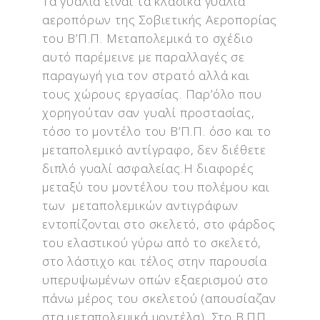
αεροπόρων της Σοβιετικής Αεροπορίας
του Β’Π.Π. Μεταπολεμικά το σχέδιο
αυτό παρέμεινε με παραλλαγές σε
παραγωγή για τον στρατό αλλά και
τους χώρους εργασίας. Παρ’όλο που
χορηγούταν σαν γυαλί προστασίας,
τόσο το μοντέλο του Β’Π.Π. όσο και το
μεταπολεμικό αντίγραφο, δεν διέθετε
διπλό γυαλί ασφαλείας.Η διαφορές
μεταξύ του μοντέλου του πολέμου και
των μεταπολεμικών αντιγράφων
εντοπίζονται στο σκελετό, στο φάρδος
του ελαστικού γύρω από το σκελετό,
στο λάστιχο και τέλος στην παρουσία
υπερυψωμένων οπών εξαερισμού στο
πάνω μέρος του σκελετού (απουσίαζαν
στα μεταπολεμικά μοντέλα). Στο Β.ΠΠ,