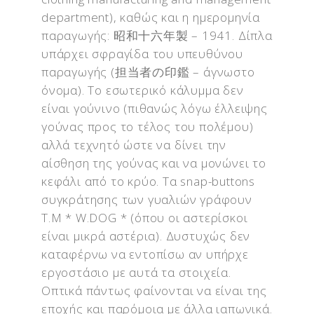
department), καθώς και η ημερομηνία
παραγωγής:
昭和十六年製
– 1941. Δίπλα
υπάρχει σφραγίδα του υπευθύνου
παραγωγής (
担当者の印鑑
– άγνωστο
όνομα). Το εσωτερικό κάλυμμα δεν
είναι γούνινο (πιθανώς λόγω έλλειψης
γούνας προς το τέλος του πολέμου)
αλλά τεχνητό ώστε να δίνει την
αίσθηση της γούνας και να μονώνει το
κεφάλι από το κρύο. Τα snap-buttons
συγκράτησης των γυαλιών γράφουν
T.M * W.DOG * (όπου οι αστερίσκοι
είναι μικρά αστέρια). Δυστυχώς δεν
καταφέρνω να εντοπίσω αν υπήρχε
εργοστάσιο με αυτά τα στοιχεία.
Οπτικά πάντως φαίνονται να είναι της
εποχής και παρόμοια με άλλα ιαπωνικά.