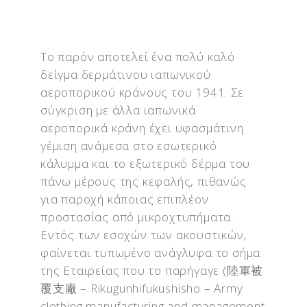
Το παρόν αποτελεί ένα πολύ καλό
δείγμα δερμάτινου ιαπωνικού
αεροπορικού κράνους του 1941. Σε
σύγκριση με άλλα ιαπωνικά
αεροπορικά κράνη έχει υφασμάτινη
γέμιση ανάμεσα στο εσωτερικό
κάλυμμα και το εξωτερικό δέρμα του
πάνω μέρους της κεφαλής, πιθανώς
για παροχή κάποιας επιπλέον
προστασίας από μικροχτυπήματα.
Εντός των εσοχών των ακουστικών,
φαίνεται τυπωμένο ανάγλυφα το σήμα
της Εταιρείας που το παρήγαγε (陸軍被
覆支廠 – Rikugunhifukushisho – Army
clothing manufacturing and management