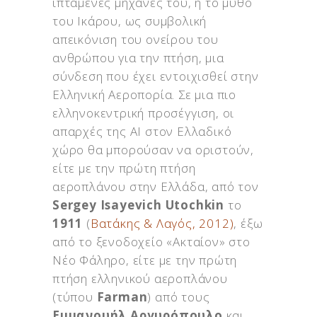
ιπτάμενες μηχανές του, ή το μύθο
του Ικάρου, ως συμβολική
απεικόνιση του ονείρου του
ανθρώπου για την πτήση, μια
σύνδεση που έχει εντοιχισθεί στην
Ελληνική Αεροπορία. Σε μια πιο
ελληνοκεντρική προσέγγιση, οι
απαρχές της ΑΙ στον Ελλαδικό
χώρο θα μπορούσαν να οριστούν,
είτε με την πρώτη πτήση
αεροπλάνου στην Ελλάδα, από τον
Sergey Isayevich Utochkin
το
1911
(
Βατάκης & Λαγός, 2012)
, έξω
από το ξενοδοχείο «Ακταίον» στο
Νέο Φάληρο, είτε με την πρώτη
πτήση ελληνικού αεροπλάνου
(τύπου
Farman
) από τους
Εμμανουήλ Αργυρόπουλο
και