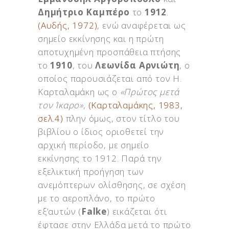
Δημήτριο Καμπέρο
το
1912
.
(Αυδής, 1972)
, ενώ αναφέρεται ως
σημείο εκκίνησης και η πρώτη
αποτυχημένη προσπάθεια πτήσης
το
1910
, του
Λεωνίδα Αρνιώτη
, ο
οποίος παρουσιάζεται από τον Η.
Καρταλαμάκη ως ο
«Πρώτος μετά
τον Ίκαρο»
,
(Καρταλαμάκης, 1983,
σελ.4)
πλην όμως, στον τίτλο του
βιβλίου ο ίδιος οριοθετεί την
αρχική περίοδο, με σημείο
εκκίνησης το 1912. Παρά την
εξελικτική προήγηση των
ανεμόπτερων ολίσθησης, σε σχέση
με το αεροπλάνο, το πρώτο
εξ’αυτών (
Falke
) εικάζεται ότι
έφτασε στην Ελλάδα μετά το πρώτο