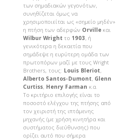
των σημαδιακών γεγονότων,
συνηθίζεται όμως να
χρησιμοποιείται ως «σημείο μηδέν»
η πτήση των αδερφών
Orville
και
Wilbur Wright
το
1903
, ή
γενικότερα η δεκαετία που
σημάδεψε η ευρύτερη ομάδα των
πρωτοπόρων μαζί με τους Wright
Brothers, τους:
Louis Bleriot
,
Alberto Santos-Dumont
,
Glenn
Curtiss
,
Henry Farman
κ.α.
Το κριτήριο επιλογής είναι το
ποσοστό ελέγχου της πτήσης από
τον χειριστή της ιπτάμενης
μηχανής (με χρήση κινητήρα και
συστήματος διεύθυνσης) που
ορίζει αυτό που σήμερα