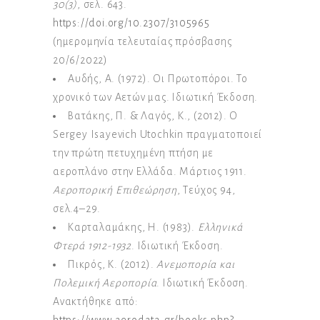
30(3)
, σελ. 643.
https://doi.org/10.2307/3105965
(ημερομηνία τελευταίας πρόσβασης
20/6/2022)
Αυδής, Α. (1972). Οι Πρωτοπόροι. Το
χρονικό των Αετών μας. Ιδιωτική Έκδοση.
Βατάκης, Π. & Λαγός, Κ., (2012). O
Sergey Isayevich Utochkin πραγματοποιεί
την πρώτη πετυχημένη πτήση με
αεροπλάνο στην Ελλάδα. Μάρτιος 1911.
Αεροπορική Επιθεώρηση
, Τεύχος 94,
σελ.4–29.
Καρταλαμάκης, Η. (1983).
Ελληνικά
Φτερά 1912-1932
. Ιδιωτική Έκδοση.
Πικρός, Κ. (2012).
Ανεμοπορία και
Πολεμική Αεροπορία
. Ιδιωτική Έκδοση.
Ανακτήθηκε από:
https://www.aerodata.gr/books.php?