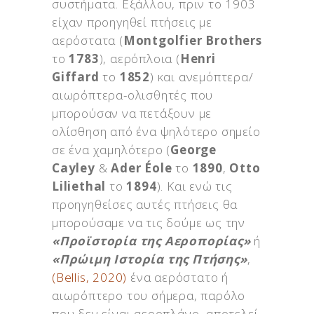
συστήματα. Εξάλλου, πριν το 1903
είχαν προηγηθεί πτήσεις με
αερόστατα (
Montgolfier Brothers
το
1783
), αερόπλοια (
Henri
Giffard
το
1852
) και ανεμόπτερα/
αιωρόπτερα-ολισθητές που
μπορούσαν να πετάξουν με
ολίσθηση από ένα ψηλότερο σημείο
σε ένα χαμηλότερο (
George
Cayley
&
Ader Éole
το
1890
,
Otto
Liliethal
το
1894
). Και ενώ τις
προηγηθείσες αυτές πτήσεις θα
μπορούσαμε να τις δούμε ως την
«Προϊστορία της Αεροπορίας»
ή
«Πρώιμη Ιστορία της Πτήσης»
,
(Bellis, 2020)
ένα αερόστατο ή
αιωρόπτερο του σήμερα, παρόλο
που δεν είναι αεροπλάνο, αποτελεί