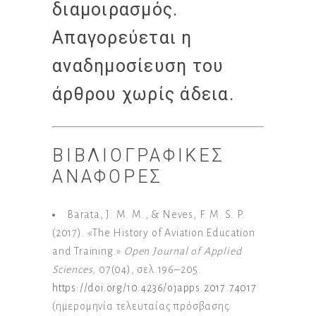
διαμοιρασμός.
Απαγορεύεται η
αναδημοσίευση του
άρθρου χωρίς άδεια.
ΒΙΒΛΙΟΓΡΑΦΙΚΈΣ
ΑΝΑΦΟΡΈΣ
Barata, J. M. M., & Neves, F. M. S. P.
(2017). «The History of Aviation Education
and Training.»
Open Journal of Applied
Sciences
, 07(04), σελ.196–205.
https://doi.org/10.4236/ojapps.2017.74017
(ημερομηνία τελευταίας πρόσβασης